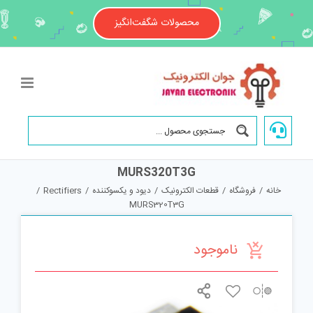
Ski
t
محصولات شگفت‌انگیز
conten
MURS320T3G
خانه
/
فروشگاه
/
قطعات الکترونیک
/
دیود و یکسوکننده
/
Rectifiers
/
MURS320T3G
ناموجود