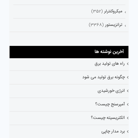
میکروکنترلر
(352)
ترانزیستور
(3368)
آخرین نوشته ها
راه های تولید برق
چگونه برق تولید می شود
انرژی خورشیدی
آمپرسنج چیست؟
الکتریسیته چیست؟
برد مدار چاپی