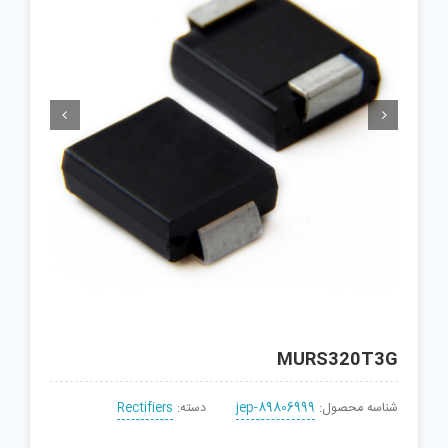


MURS320T3G
شناسه محصول:
jep-89806999
دسته:
Rectifiers