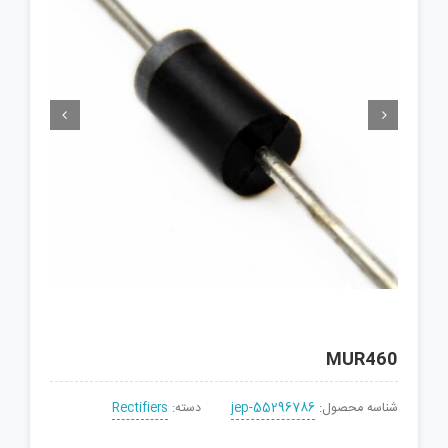


MUR460
شناسه محصول:
jep-55296786
دسته:
Rectifiers