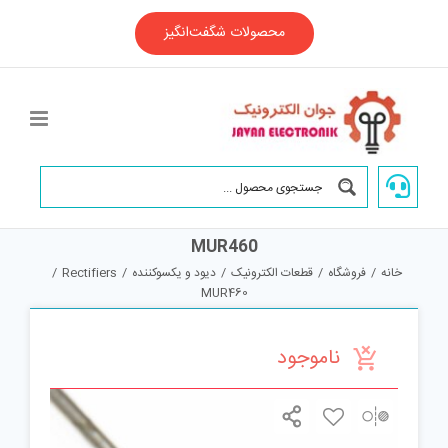
Ski
t
محصولات شگفت‌انگیز
conten
MUR460
خانه
/
فروشگاه
/
قطعات الکترونیک
/
دیود و یکسوکننده
/
Rectifiers
/
MUR460
ناموجود