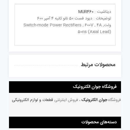
دیتاشیت :
MUR460
توضیحات : دیود فست 50 نانو ثانیه 4 آمپر 600
ولتSwitch-mode Power Rectifiers ; 600V , 4A ,
50ns (Axial Lead)
محصولات مرتبط
فروشگاه جوان الکترونیک
فروشگاه
جوان الکترونیک
، فروش اینترنتی
قطعات و لوازم الکترونیکی
دسته‌های محصولات