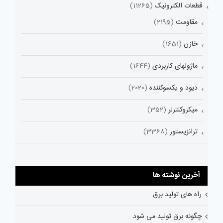
قطعات الکترونیک
(11265)
مقاومت
(2195)
خازن
(1651)
ماژولهای کاربردی
(1644)
دیود و یکسوکننده
(2020)
میکروکنترلر
(352)
ترانزیستور
(3368)
آخرین نوشته ها
راه های تولید برق
چگونه برق تولید می شود