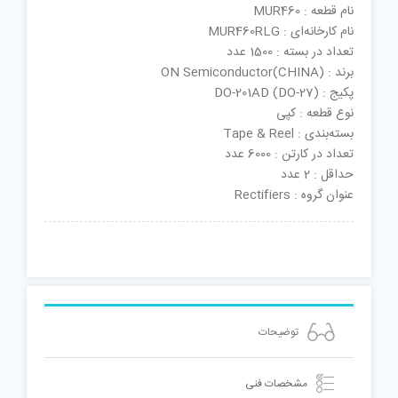
نام قطعه : MUR460
نام کارخانه‌ای : MUR460RLG
تعداد در بسته : 1500 عدد
برند : ON Semiconductor(CHINA)
پکیج : DO-201AD (DO-27)
نوع قطعه : کپی
بسته‌بندی : Tape & Reel
تعداد در کارتن : 6000 عدد
حداقل : 2 عدد
عنوان گروه : Rectifiers
توضیحات
مشخصات فنی