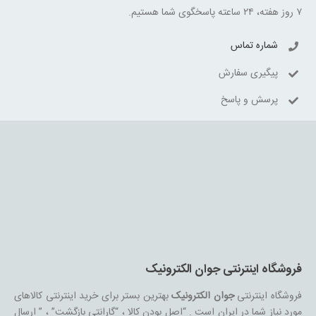
۷ روز هفته، ۲۴ ساعته پاسخگوی شما هستیم.
شماره تماس
پیگیری سفارش
پرسش و پاسخ
فروشگاه اینترنتی جوان الکترونیک
فروشگاه اینترنتی
جوان الکترونیک
بهترین بستر برای خرید اینترنتی کالاهای
مورد نیاز شما در ایران است . “اصل بودن کالا ، “گارانتی بازگشت” ، ” ارسال
سریع” و “مشاوره تخصصی” از ویژگی های مهم و اساسی در
جوان
الکترونیک
از نخستین روز تأسیس بوده و تمام سعی خود را کرده تا به آن
پایبند باشد .
جوان الکترونیک
سعی بر آن دارد که روزانه بر تعداد محصولات
و تنوع آن بیفزاید تا بتواند نیاز همه ی افراد با هر نوع سلیقه را در خرید
محصولات اینترنتی مرتفع کند.