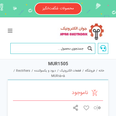
Ski
t
محصولات شگفت‌انگیز
conten
MUR1505
خانه
/
فروشگاه
/
قطعات الکترونیک
/
دیود و یکسوکننده
/
Rectifiers
/
MUR1505
ناموجود