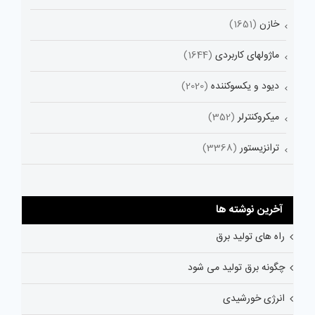
خازن
(1651)
ماژولهای کاربردی
(1644)
دیود و یکسوکننده
(2020)
میکروکنترلر
(352)
ترانزیستور
(3368)
آخرین نوشته ها
راه های تولید برق
چگونه برق تولید می شود
انرژی خورشیدی