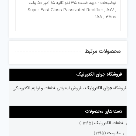
توضیحات : دیود فست 35 نانو ثانیه 15 آمپر 50 ولت
Super Fast Glass Passivated Rectifier ; 50V ,
15A , 35ns
محصولات مرتبط
فروشگاه جوان الکترونیک
فروشگاه
جوان الکترونیک
، فروش اینترنتی
قطعات و لوازم الکترونیکی
دسته‌های محصولات
قطعات الکترونیک
(11265)
مقاومت
(2195)