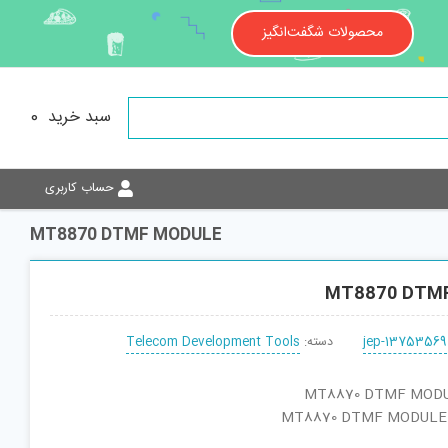
محصولات شگفت‌انگیز
سبد خرید
0
حساب کاربری
MT8870 DTMF MODULE
MT8870 DTM
jep-13753569
دسته:
Telecom Development Tools