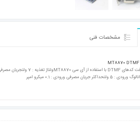
مشخصات فنی
MT8870 DTMF
جریان مصرفی ورودی : 0.1 میکرو امپر