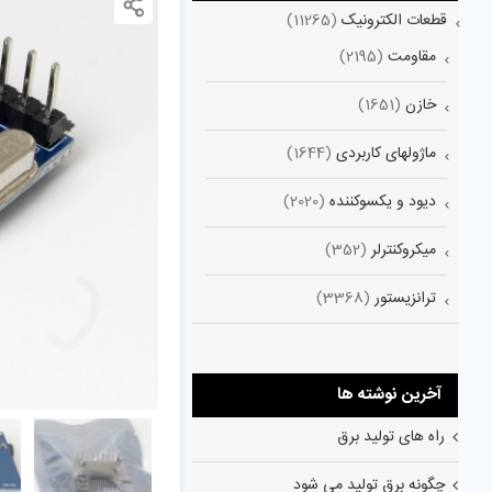
قطعات الکترونیک
(11265)
مقاومت
(2195)
خازن
(1651)
ماژولهای کاربردی
(1644)
دیود و یکسوکننده
(2020)
میکروکنترلر
(352)
ترانزیستور
(3368)
آخرین نوشته ها
راه های تولید برق
چگونه برق تولید می شود