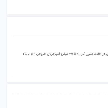
توضیحات : ماژول دریافت کدهای DTMF با استفاده از آی سی MT8870ولتاژ تغذیه : 7 ولتجریان مصرفی در حالت بدون کار :10 تا 25 میکرو امپرجریان خروجی : 10 تا 25