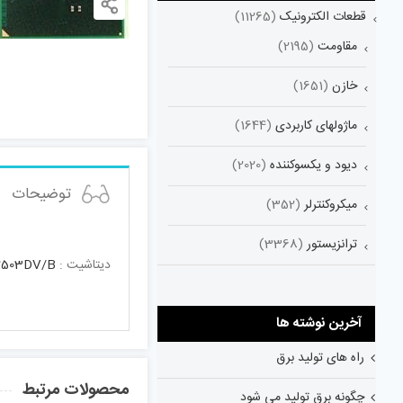
قطعات الکترونیک
(11265)
مقاومت
(2195)
خازن
(1651)
ماژولهای کاربردی
(1644)
دیود و یکسوکننده
(2020)
توضیحات
میکروکنترلر
(352)
ترانزیستور
(3368)
دیتاشیت :
503DV/B
آخرین نوشته ها
راه های تولید برق
محصولات مرتبط
چگونه برق تولید می شود