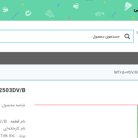
ی
MT2503DV/B
2503DV/B
شناسه محصول:
نام قطعه : MT2503DV/B
نام کارخانه‌ای : MT2503DV/B
برند : MediaTek Inc