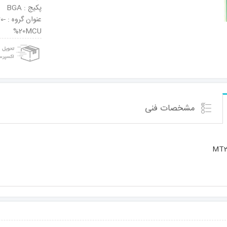
پکیج : BGA
عنو
%20MCU
مشخصات فنی
MT2