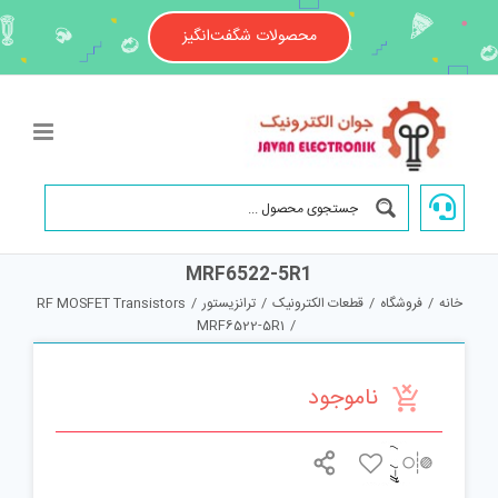
Ski
t
محصولات شگفت‌انگیز
conten
MRF6522-5R1
خانه
/
فروشگاه
/
قطعات الکترونیک
/
ترانزیستور
/
RF MOSFET Transistors
MRF6522-5R1
/
ناموجود