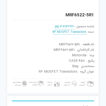
MRF6522-5R1
شناسه محصول:
jep-37732960
دسته:
RF MOSFET Transistors
نام قطعه : MRF6522-5R1
نام کارخانه‌ای : MRF6522-5R1
برند : Motorola
پکیج : CASE-458
بسته‌بندی : Bag
عنوان گروه : RF MOSFET Transistors