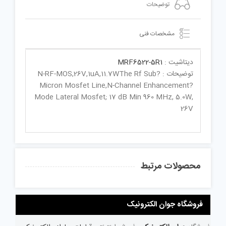
توضیحات
مشخصات فنی
دیتاشیت :
MRF6522-5R1
توضیحات : N-RF-MOS,26V,1uA,11.7WThe Rf Sub?
Micron Mosfet Line,N-Channel Enhancement?
Mode Lateral Mosfet; 17 dB Min 960 MHz, 5.0W,
26V
محصولات مرتبط
فروشگاه جوان الکترونیک