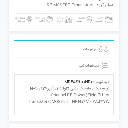
عنوان گروه : RF MOSFET Transistors
توضیحات
مشخصات فنی
دیتاشیت :
MRF5S9101NR1
توضیحات : ماسفت منفی26ولت0.7آمپر427واتN-
Channel RF Power(Field Effect
Transistors)MOSFET ; NPN,26V,0.7A,427W