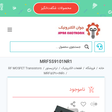
Ski
t
محصولات شگفت‌انگیز
conten
MRF5S9101NR1
خانه
/
فروشگاه
/
قطعات الکترونیک
/
ترانزیستور
/
RF MOSFET Transistors
MRF5S9101NR1
/
ناموجود