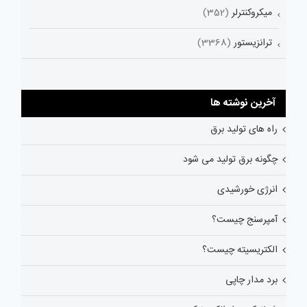
میکروکنترلر
(352)
ترانزیستور
(3368)
آخرین نوشته ها
راه های تولید برق
چگونه برق تولید می شود
انرژی خورشیدی
آمپرسنج چیست؟
الکتریسیته چیست؟
برد مدار چاپی