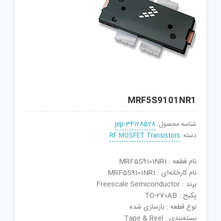
MRF5S9101NR1
شناسه محصول:
jep-34128528
دسته:
RF MOSFET Transistors
نام قطعه : MRF5S9101NR1
نام کارخانه‌ای : MRF5S9101NR1
برند : Freescale Semiconductor
پکیج : TO-270AB
نوع قطعه : بازسازی شده
بسته‌بندی : Tape & Reel