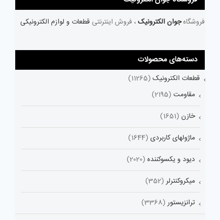
فروشگاه
جوان الکترونیک
، فروش اینترنتی
قطعات و لوازم الکترونیکی
دسته‌های محصولات
قطعات الکترونیک
(11265)
مقاومت
(2195)
خازن
(1651)
ماژولهای کاربردی
(1644)
دیود و یکسوکننده
(2020)
میکروکنترلر
(352)
ترانزیستور
(3368)