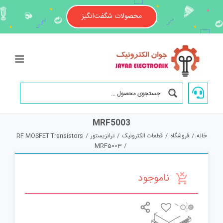
Ski
t
محصولات شگفت‌انگیز
conten
MRF5003
خانه
/
فروشگاه
/
قطعات الکترونیک
/
ترانزیستور
/
RF MOSFET Transistors
MRF5003
/
ناموجود