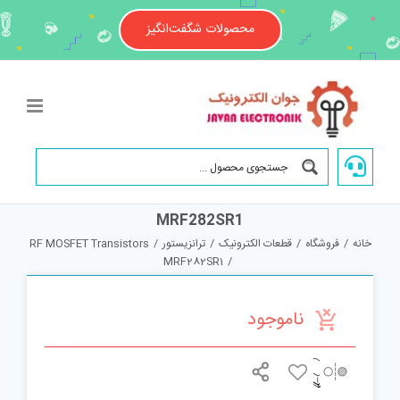
Ski
t
محصولات شگفت‌انگیز
conten
MRF282SR1
خانه
/
فروشگاه
/
قطعات الکترونیک
/
ترانزیستور
/
RF MOSFET Transistors
MRF282SR1
/
ناموجود