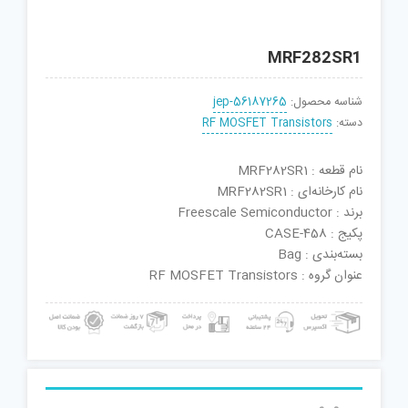
MRF282SR1
شناسه محصول:
jep-56187265
دسته:
RF MOSFET Transistors
نام قطعه : MRF282SR1
نام کارخانه‌ای : MRF282SR1
برند : Freescale Semiconductor
پکیج : CASE-458
بسته‌بندی : Bag
عنوان گروه : RF MOSFET Transistors