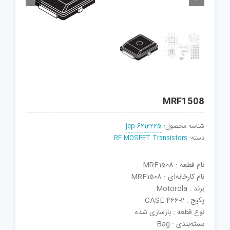
MRF1508
شناسه محصول:
jep-6212225
دسته:
RF MOSFET Transistors
نام قطعه : MRF1508
نام کارخانه‌ای : MRF1508
برند : Motorola
پکیج : CASE 466-2
نوع قطعه : بازسازی شده
بسته‌بندی : Bag