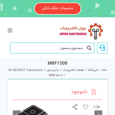
Ski
t
محصولات شگفت‌انگیز
conten
MRF1508
خانه
/
فروشگاه
/
قطعات الکترونیک
/
ترانزیستور
/
RF MOSFET Transistors
MRF1508
/
ناموجود

