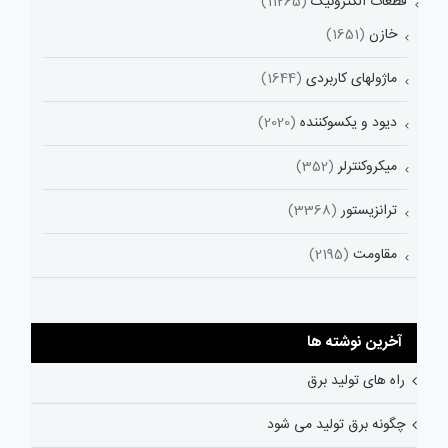
قطعات الکترونیک
(11265)
خازن
(1651)
ماژولهای کاربردی
(1644)
دیود و یکسوکننده
(2020)
میکروکنترلر
(352)
ترانزیستور
(3368)
مقاومت
(2195)
آخرین نوشته ها
راه های تولید برق
چگونه برق تولید می شود