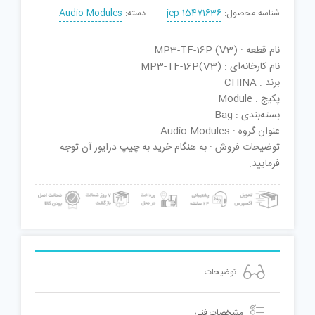
شناسه محصول:
jep-15471636
دسته:
Audio Modules
نام قطعه : MP3-TF-16P (V3)
نام کارخانه‌ای : MP3-TF-16P(V3)
برند : CHINA
پکیج : Module
بسته‌بندی : Bag
عنوان گروه : Audio Modules
توضیحات فروش : به هنگام خرید به چیپ درایور آن توجه
فرمایید.
توضیحات
مشخصات فنی