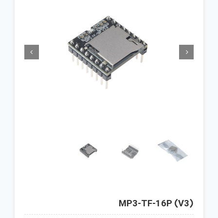


MP3-TF-16P (V3)