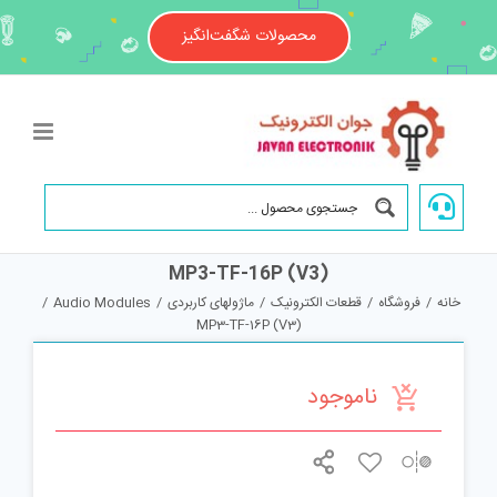
Ski
t
محصولات شگفت‌انگیز
conten
MP3-TF-16P (V3)
خانه
/
فروشگاه
/
قطعات الکترونیک
/
ماژولهای کاربردی
/
Audio Modules
/
MP3-TF-16P (V3)
ناموجود