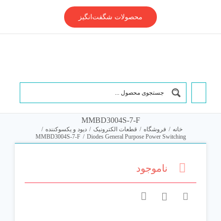
Ski
t
محصولات شگفت‌انگیز
conten
MMBD3004S-7-F
خانه
/
فروشگاه
/
قطعات الکترونیک
/
دیود و یکسوکننده
/
MMBD3004S-7-F
/
Diodes General Purpose Power Switching
ناموجود