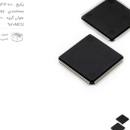
پکیج : LQFP-100
بسته‌بندی : Tray
عنو
%20MCU