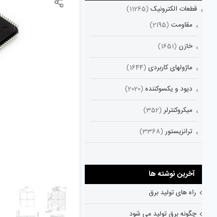
قطعات الکترونیک
(11265)
مقاومت
(2195)
خازن
(1651)
ماژولهای کاربردی
(1644)
دیود و یکسوکننده
(2020)
میکروکنترلر
(352)
ترانزیستور
(3368)
آخرین نوشته ها
راه های تولید برق
چگونه برق تولید می شود