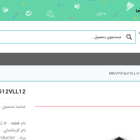
ی
MKV31F512VLL12
512VLL12
شناسه محصول:
نام قطعه : MKV31F512VLL12
نام کارخانه‌ای : MKV31F512VLL12
برند : Freescale Semiconductor