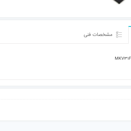
مشخصات فنی
MKV31F