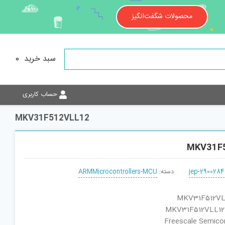
محصولات شگفت‌انگیز
سبد خرید
0
حساب کاربری
MKV31F512VLL12
MKV31F
jep-2900284
دسته:
ARMMicrocontrollers-MCU