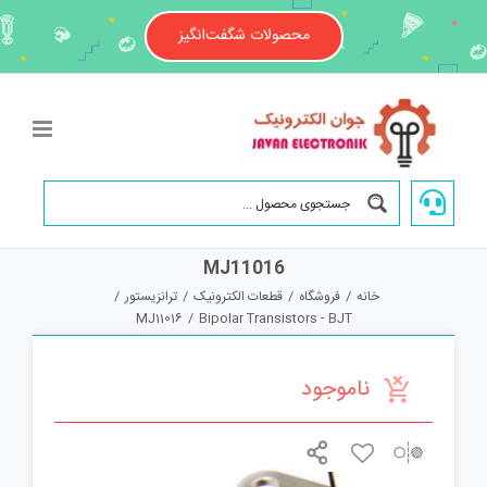
Ski
t
محصولات شگفت‌انگیز
conten
MJ11016
خانه
/
فروشگاه
/
قطعات الکترونیک
/
ترانزیستور
/
MJ11016
/
Bipolar Transistors - BJT
ناموجود