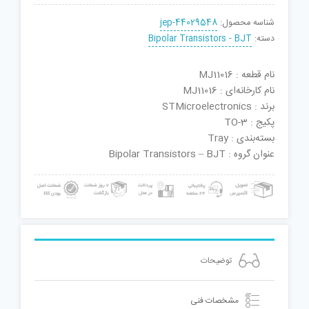
شناسه محصول:
jep-44029548
دسته:
Bipolar Transistors - BJT
نام قطعه : MJ11016
نام کارخانه‌ای : MJ11016
برند : STMicroelectronics
پکیج : TO-3
بسته‌بندی : Tray
عنوان گروه : Bipolar Transistors – BJT
توضیحات
مشخصات فنی