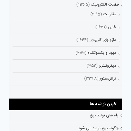
قطعات الکترونیک
(11265)
مقاومت
(2195)
خازن
(1651)
ماژولهای کاربردی
(1644)
دیود و یکسوکننده
(2020)
میکروکنترلر
(352)
ترانزیستور
(3368)
آخرین نوشته ها
راه های تولید برق
چگونه برق تولید می شود