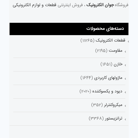
فروشگاه
جوان الکترونیک
، فروش اینترنتی
قطعات و لوازم الکترونیکی
دسته‌های محصولات
قطعات الکترونیک
(11265)
مقاومت
(2195)
خازن
(1651)
ماژولهای کاربردی
(1644)
دیود و یکسوکننده
(2020)
میکروکنترلر
(352)
ترانزیستور
(3368)