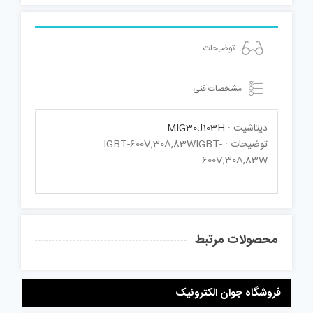
توضیحات
مشخصات فنی
دیتاشیت :
MIG30J103H
توضیحات : IGBT-600V,30A,83WIGBT-
600V,30A,83W
محصولات مرتبط
فروشگاه جوان الکترونیک