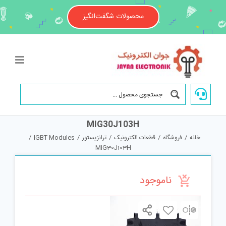
Ski
t
محصولات شگفت‌انگیز
conten
MIG30J103H
خانه
/
فروشگاه
/
قطعات الکترونیک
/
ترانزیستور
/
IGBT Modules
/
MIG30J103H
ناموجود