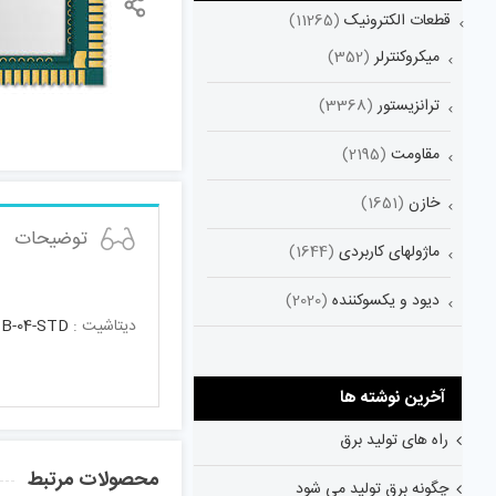
قطعات الکترونیک
(11265)
میکروکنترلر
(352)
ترانزیستور
(3368)
مقاومت
(2195)
خازن
(1651)
توضیحات
ماژولهای کاربردی
(1644)
دیود و یکسوکننده
(2020)
دیتاشیت :
B-04-STD
آخرین نوشته ها
راه های تولید برق
محصولات مرتبط
چگونه برق تولید می شود