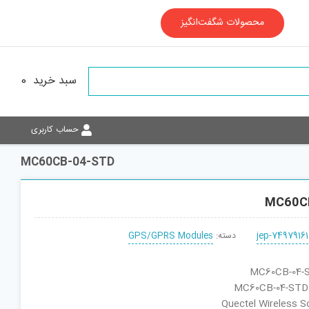
محصولات شگفت‌انگیز
سبد خرید
0
حساب کاربری
MC60CB-04-STD
MC60C
jep-74979161
دسته:
GPS/GPRS Modules