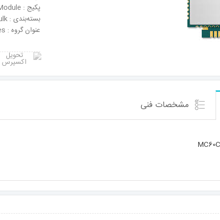
پکیج : Module
بسته‌بندی : Bulk
عنوان گروه : GPS/GPRS Modules
مشخصات فنی
MC60C