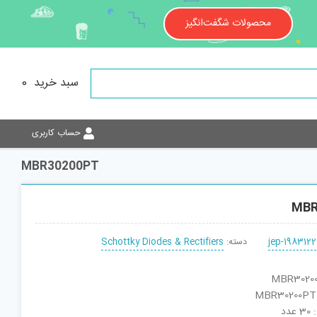
محصولات شگفت‌انگیز
سبد خرید
0
حساب کاربری
MBR30200PT
MBR
jep-1983122
دسته:
Schottky Diodes & Rectifiers
دد