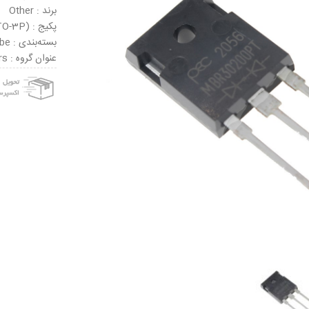
برند : Other
پکیج : TO-247AD (TO-3P)
بسته‌بندی : Tube
عنوان گروه : Schottky Diodes & Rectifiers