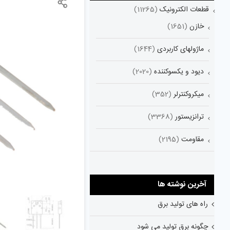
قطعات الکترونیک
(11265)
خازن
(1651)
ماژولهای کاربردی
(1644)
دیود و یکسوکننده
(2020)
میکروکنترلر
(352)
ترانزیستور
(3368)
مقاومت
(2195)
آخرین نوشته ها
راه های تولید برق
چگونه برق تولید می شود