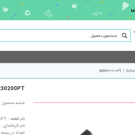
ی
MBR30200PT
/
Schot
30200PT
شناسه محصول:
نام قطعه : MBR30200PT
نام کارخانه‌ای : MBR30200PT
تعداد در بسته : 30 ع