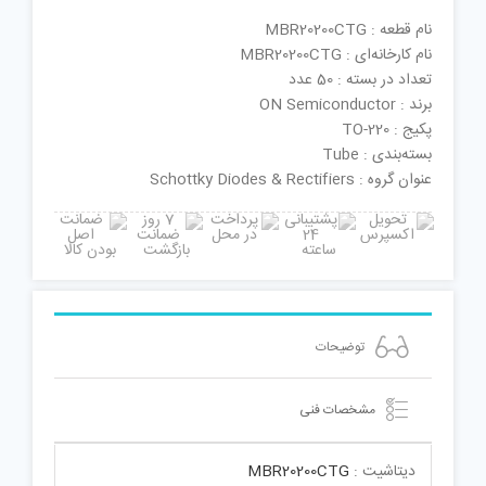
نام قطعه : MBR20200CTG
نام کارخانه‌ای : MBR20200CTG
تعداد در بسته : 50 عدد
برند : ON Semiconductor
پکیج : TO-220
بسته‌بندی : Tube
عنوان گروه : Schottky Diodes & Rectifiers
توضیحات
مشخصات فنی
دیتاشیت :
MBR20200CTG