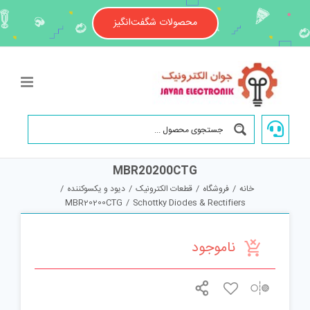
Ski
t
محصولات شگفت‌انگیز
conten
MBR20200CTG
خانه
/
فروشگاه
/
قطعات الکترونیک
/
دیود و یکسوکننده
/
MBR20200CTG
/
Schottky Diodes & Rectifiers
ناموجود