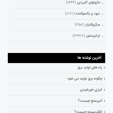
ماژولهای کاربردی
(1644)
دیود و یکسوکننده
(2020)
میکروکنترلر
(352)
ترانزیستور
(3368)
آخرین نوشته ها
راه های تولید برق
چگونه برق تولید می شود
انرژی خورشیدی
آمپرسنج چیست؟
الکتریسیته چیست؟