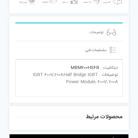
توضیحات
مشخصات فنی
دیتاشیت :
MBM200HS6B
توضیحات : IGBT 600V,200AHalf Bridge IGBT
Power Module; 600V, 200A
محصولات مرتبط