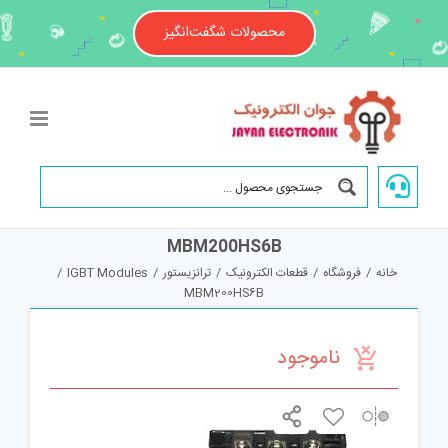
Ski
t
محصولات شگفت‌انگیز
conten
MBM200HS6B
خانه
/
فروشگاه
/
قطعات الکترونیک
/
ترانزیستور
/
IGBT Modules
/
MBM200HS6B
ناموجود