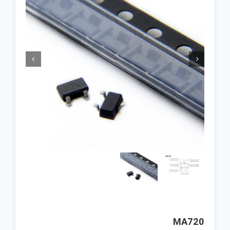


MA720