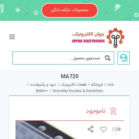
Ski
t
محصولات شگفت‌انگیز
conten
MA720
خانه
/
فروشگاه
/
قطعات الکترونیک
/
دیود و یکسوکننده
/
MA720
/
Schottky Diodes & Rectifiers
ناموجود