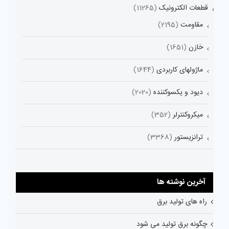
قطعات الکترونیک
(11265)
مقاومت
(2195)
خازن
(1651)
ماژولهای کاربردی
(1644)
دیود و یکسوکننده
(2020)
میکروکنترلر
(352)
ترانزیستور
(3368)
آخرین نوشته ها
راه های تولید برق
چگونه برق تولید می شود