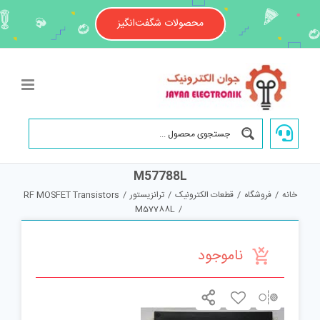
Ski
t
محصولات شگفت‌انگیز
conten
M57788L
خانه
/
فروشگاه
/
قطعات الکترونیک
/
ترانزیستور
/
RF MOSFET Transistors
M57788L
/
ناموجود