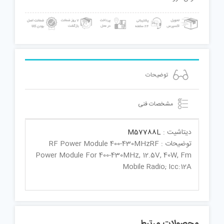
توضیحات
مشخصات فنی
دیتاشیت :
M57788L
توضیحات : RF Power Module 400-430MHzRF
Power Module For 400-430MHz, 12.5V, 40W, Fm
Mobile Radio; Icc:12A
محصولات مرتبط