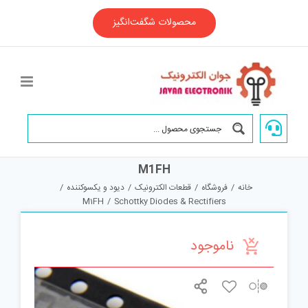
Ski
t
محصولات شگفت‌انگیز
conten
M1FH
خانه
/
فروشگاه
/
قطعات الکترونیک
/
دیود و یکسوکننده
/
M1FH
/
Schottky Diodes & Rectifiers
ناموجود