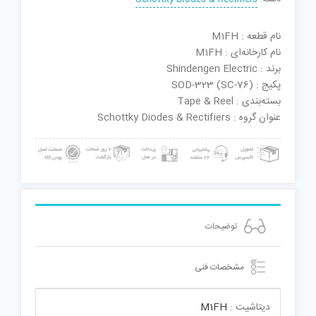
نام قطعه : M1FH
نام کارخانه‌ای : M1FH
برند : Shindengen Electric
پکیج : SOD-323 (SC-76)
بسته‌بندی : Tape & Reel
عنوان گروه : Schottky Diodes & Rectifiers
توضیحات
مشخصات فنی
دیتاشیت :
M1FH