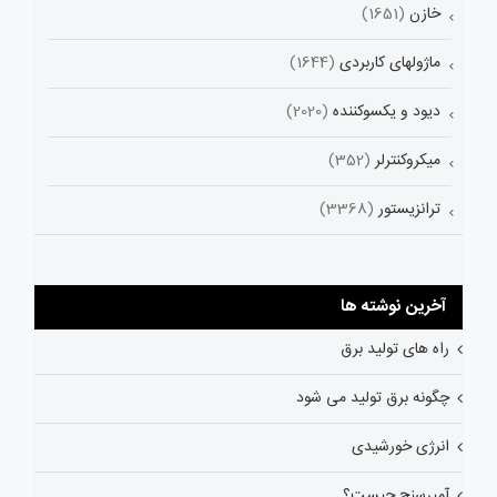
خازن
(1651)
ماژولهای کاربردی
(1644)
دیود و یکسوکننده
(2020)
میکروکنترلر
(352)
ترانزیستور
(3368)
آخرین نوشته ها
راه های تولید برق
چگونه برق تولید می شود
انرژی خورشیدی
آمپرسنج چیست؟