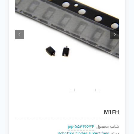


M1FH
شناسه محصول:
jep-55346634
دسته:
Schottky Diodes & Rectifiers