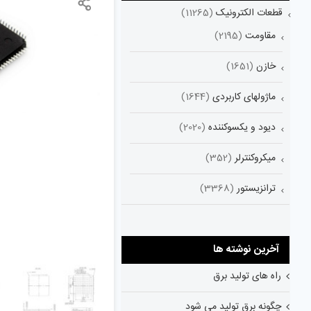
قطعات الکترونیک
(11265)
مقاومت
(2195)
خازن
(1651)
ماژولهای کاربردی
(1644)
دیود و یکسوکننده
(2020)
میکروکنترلر
(352)
ترانزیستور
(3368)
آخرین نوشته ها
راه های تولید برق
چگونه برق تولید می شود