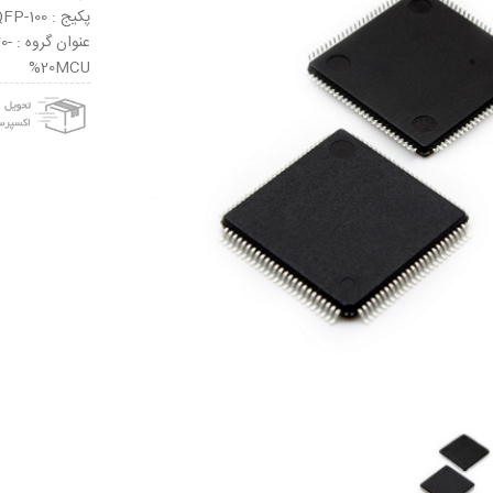
پکیج : LQFP-100
عنو
%20MCU