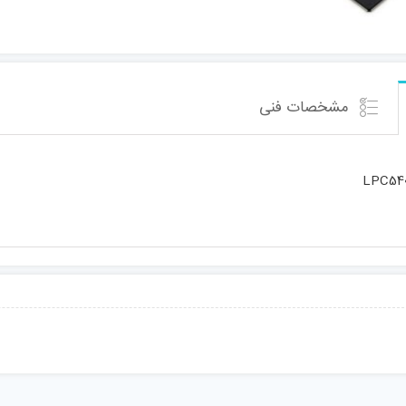
مشخصات فنی
LPC540