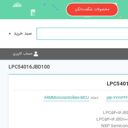
محصولات شگفت‌انگیز
سبد خرید
0
حساب کاربری
LPC54016JBD100
LPC540
jep-7781366
دسته:
ARMMicrocontrollers-MCU