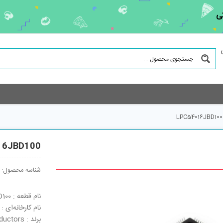
ی
LPC54016JBD100
16JBD100
شناسه محصول:
نام قطعه : LPC54016JBD100
نام کارخانه‌ای : LPC54016JBD100
برند : NXP Semiconductors