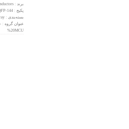
برند : NXP Semiconductors
پکیج : LQFP-144
بسته‌بندی : Tray
ع
%20MCU