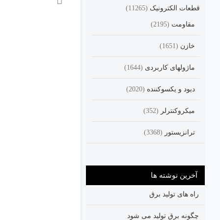
قطعات الکترونیک
(11265)
مقاومت
(2195)
خازن
(1651)
ماژولهای کاربردی
(1644)
دیود و یکسوکننده
(2020)
میکروکنترلر
(352)
ترانزیستور
(3368)
آخرین نوشته ها
راه های تولید برق
چگونه برق تولید می شود