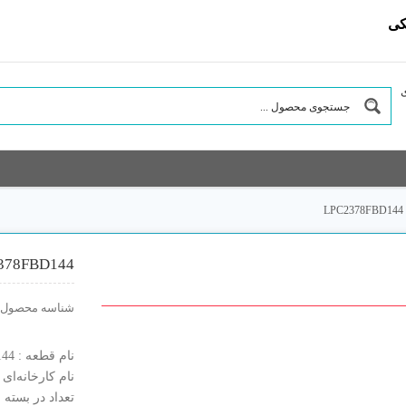
کی
ی
LPC2378FBD144
378FBD144
شناسه محصول:
نام قطعه : LPC2378FBD144
نام کارخانه‌ای : C2378FBD144
تعداد در بسته : 60 عد