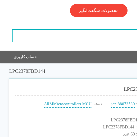
محصولات شگفت‌انگیز
حساب کاربری
LPC2378FBD144
LPC2
jep-88073580
دسته:
ARMMicrocontrollers-MCU
LP
د