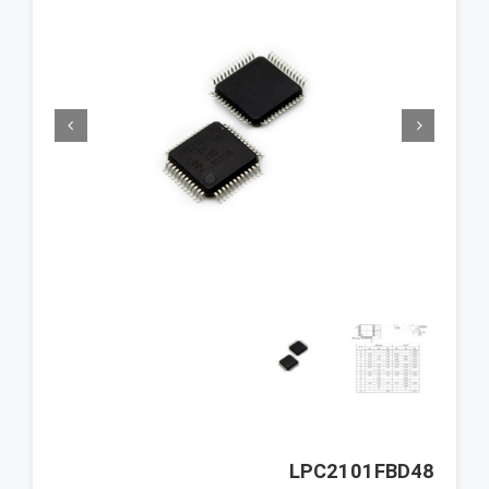


LPC2101FBD48