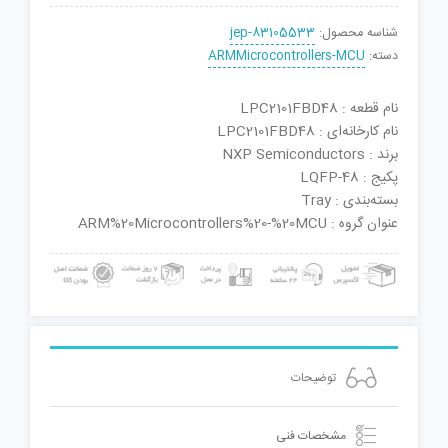
شناسه محصول:
jep-83105533
دسته:
ARMMicrocontrollers-MCU
نام قطعه : LPC2101FBD48
نام کارخانه‌ای : LPC2101FBD48
برند : NXP Semiconductors
پکیج : LQFP-48
بسته‌بندی : Tray
عنوان گروه : ARM%20Microcontrollers%20-%20MCU
توضیحات
مشخصات فنی