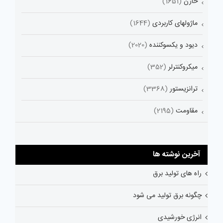
خازن
(1651)
ماژولهای کاربردی
(1644)
دیود و یکسوکننده
(2020)
میکروکنترلر
(352)
ترانزیستور
(3368)
مقاومت
(2195)
آخرین نوشته ها
راه های تولید برق
چگونه برق تولید می شود
انرژی خورشیدی