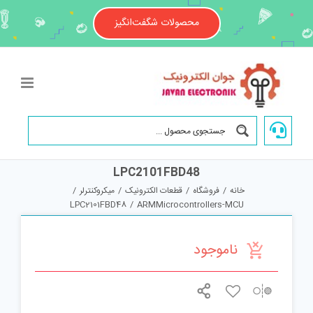
Ski
t
محصولات شگفت‌انگیز
conten
LPC2101FBD48
خانه
/
فروشگاه
/
قطعات الکترونیک
/
میکروکنترلر
/
LPC2101FBD48
/
ARMMicrocontrollers-MCU
ناموجود