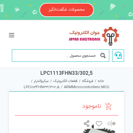
Ski
t
محصولات شگفت‌انگیز
conten
LPC1113FHN33/302,5
خانه
/
فروشگاه
/
قطعات الکترونیک
/
میکروکنترلر
/
LPC1113FHN33/302,5
/
ARMMicrocontrollers-MCU
ناموجود