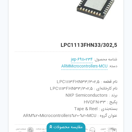
LPC1113FHN33/302,5
شناسه محصول:
jep-69110234
دسته:
ARMMicrocontrollers-MCU
نام قطعه : LPC1113FHN33/302,5
نام کارخانه‌ای : LPC1113FHN33/302,5
برند : NXP Semiconductors
پکیج : HVQFN-33
بسته‌بندی : Tape & Reel
عنوان گروه : ARM%20Microcontrollers%20-%20MCU
مقایسه محصولات