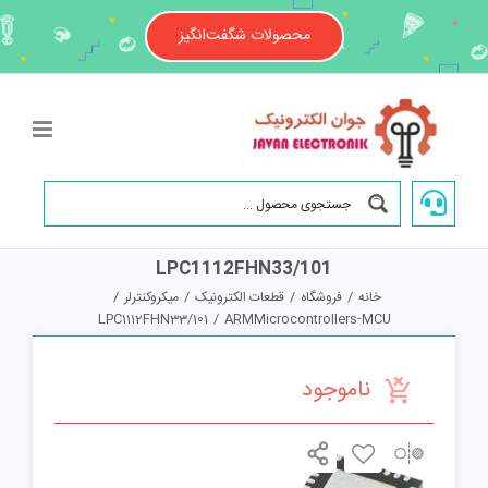
Ski
t
محصولات شگفت‌انگیز
conten
LPC1112FHN33/101
خانه
/
فروشگاه
/
قطعات الکترونیک
/
میکروکنترلر
/
LPC1112FHN33/101
/
ARMMicrocontrollers-MCU
ناموجود