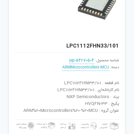
LPC1112FHN33/101
شناسه محصول:
jep-54270504
دسته:
ARMMicrocontrollers-MCU
نام قطعه : LPC1112FHN33/101
نام کارخانه‌ای : LPC1112FHN33/101
برند : NXP Semiconductors
پکیج : HVQFN-33
عنوان گروه : ARM%20Microcontrollers%20-%20MCU