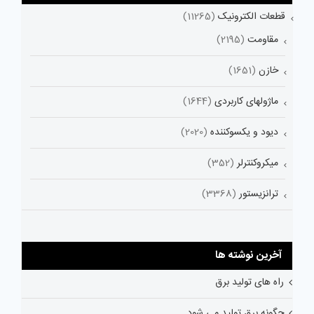
قطعات الکترونیک
(11265)
مقاومت
(2195)
خازن
(1651)
ماژولهای کاربردی
(1644)
دیود و یکسوکننده
(2020)
میکروکنترلر
(352)
ترانزیستور
(3368)
آخرین نوشته ها
راه های تولید برق
چگونه برق تولید می شود