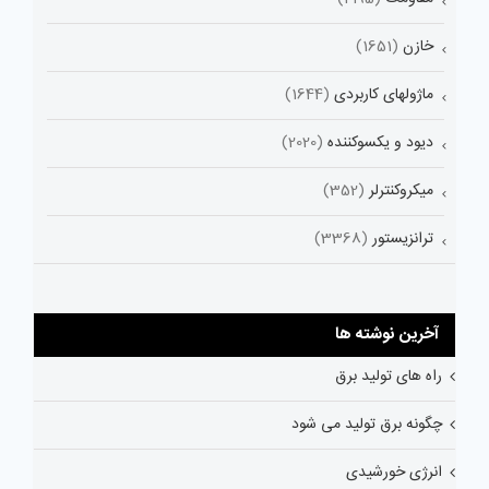
خازن
(1651)
ماژولهای کاربردی
(1644)
دیود و یکسوکننده
(2020)
میکروکنترلر
(352)
ترانزیستور
(3368)
آخرین نوشته ها
راه های تولید برق
چگونه برق تولید می شود
انرژی خورشیدی