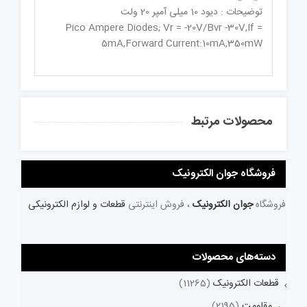
توضیحات : دیود 10 میلی آمپر 20 ولت
Pico Ampere Diodes; Vr = -20V/Bvr -30V,If =
5mA,Forward Current:10mA,350mW
محصولات مرتبط
فروشگاه جوان الکترونیک
فروشگاه
جوان الکترونیک
، فروش اینترنتی
قطعات و لوازم الکترونیکی
دسته‌های محصولات
قطعات الکترونیک
(11265)
مقاومت
(2195)