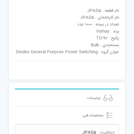
نام قطعه : JPAD5
نام کارخانه‌ای : JPAD5
تعداد در بسته : 1000 عدد
برند : Vishay
پکیج : TO-92
بسته‌بندی : Bulk
عنوان گروه : Diodes General Purpose Power Switching
توضیحات
مشخصات فنی
دیتاشیت :
JPAD5