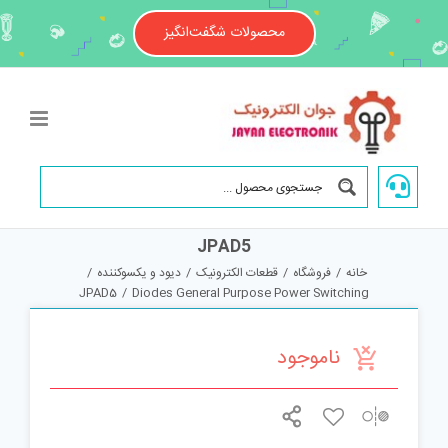
Ski
t
محصولات شگفت‌انگیز
conten
JPAD5
خانه
/
فروشگاه
/
قطعات الکترونیک
/
دیود و یکسوکننده
/
JPAD5
/
Diodes General Purpose Power Switching
ناموجود