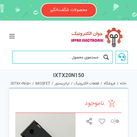
Ski
t
محصولات شگفت‌انگیز
conten
IXTX20N150
خانه
/
فروشگاه
/
قطعات الکترونیک
/
ترانزیستور
/
MOSFET
/
IXTX20N150
ناموجود