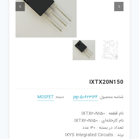


IXTX20N150
شناسه محصول:
jep-50623164
دسته:
MOSFET
نام قطعه : IXTX20N150
نام کارخانه‌ای : IXTX20N150
تعداد در بسته : 30 عدد
برند : IXYS Integrated Circuits