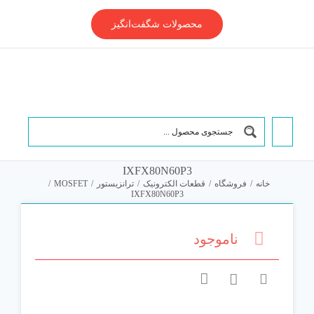
Ski
t
محصولات شگفت‌انگیز
conten
IXFX80N60P3
خانه
/
فروشگاه
/
قطعات الکترونیک
/
ترانزیستور
/
MOSFET
/
IXFX80N60P3
ناموجود