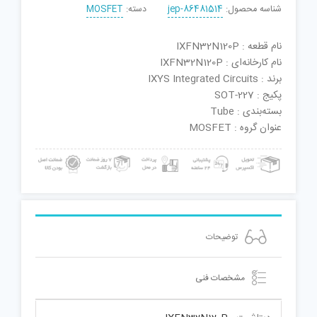
شناسه محصول:
jep-86481514
دسته:
MOSFET
نام قطعه : IXFN32N120P
نام کارخانه‌ای : IXFN32N120P
برند : IXYS Integrated Circuits
پکیج : SOT-227
بسته‌بندی : Tube
عنوان گروه : MOSFET
توضیحات
مشخصات فنی