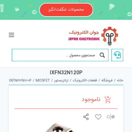
Ski
t
محصولات شگفت‌انگیز
conten
IXFN32N120P
خانه
/
فروشگاه
/
قطعات الکترونیک
/
ترانزیستور
/
MOSFET
/
IXFN32N120P
ناموجود