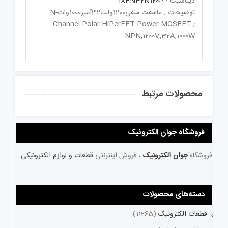
دیتاشیت :
IXFN32N120P
توضیحات : ماسفت منفی1200ولت32آمپر1000واتN-
Channel Polar HiPerFET Power MOSFET ;
NPN,1200V,32A,1000W
محصولات مرتبط
فروشگاه جوان الکترونیک
فروشگاه
جوان الکترونیک
، فروش اینترنتی
قطعات و لوازم الکترونیکی
دسته‌های محصولات
قطعات الکترونیک
(11265)