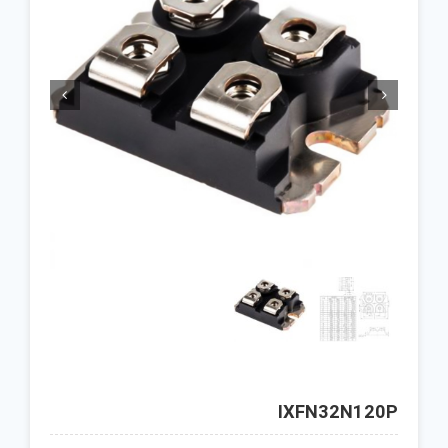


IXFN32N120P