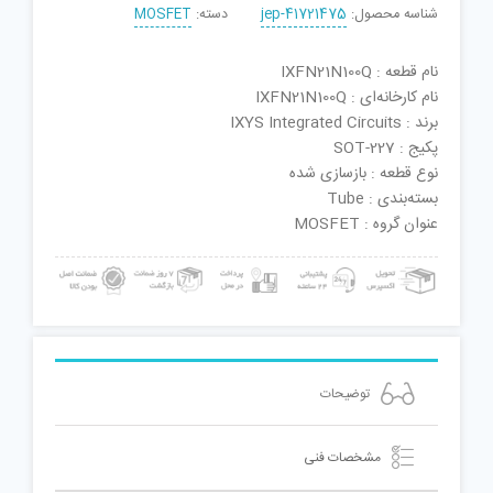
شناسه محصول:
jep-41721475
دسته:
MOSFET
نام قطعه : IXFN21N100Q
نام کارخانه‌ای : IXFN21N100Q
برند : IXYS Integrated Circuits
پکیج : SOT-227
نوع قطعه : بازسازی شده
بسته‌بندی : Tube
عنوان گروه : MOSFET
توضیحات
مشخصات فنی