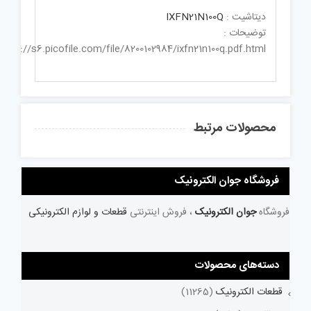
دیتاشیت :
IXFN21N100Q
توضیحات :
1http://s6.picofile.com/file/8200102984/ixfn21n100q.pdf.html
محصولات مرتبط
فروشگاه جوان الکترونیک
فروشگاه
جوان الکترونیک
، فروش اینترنتی
قطعات و لوازم الکترونیکی
دسته‌های محصولات
قطعات الکترونیک
(11265)