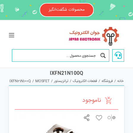
Ski
t
محصولات شگفت‌انگیز
conten
IXFN21N100Q
خانه
/
فروشگاه
/
قطعات الکترونیک
/
ترانزیستور
/
MOSFET
/
IXFN21N100Q
ناموجود