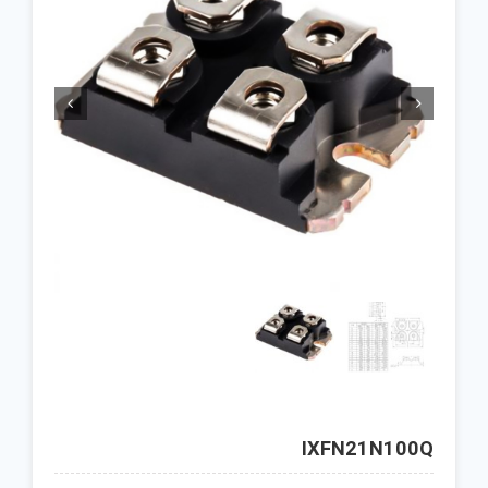


IXFN21N100Q