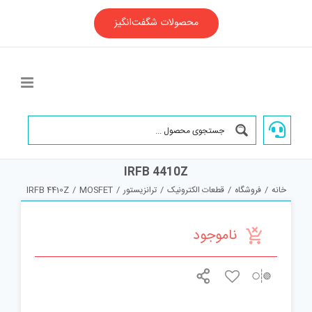
Ski
t
محصولات شگفت‌انگیز
conten
IRFB 4410Z
خانه
/
فروشگاه
/
قطعات الکترونیک
/
ترانزیستور
/
MOSFET
/
IRFB 4410Z
ناموجود