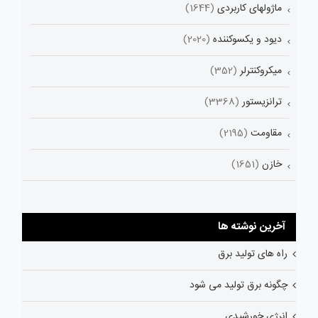
ماژولهای کاربردی
(1644)
دیود و یکسوکننده
(2020)
میکروکنترلر
(352)
ترانزیستور
(3368)
مقاومت
(2195)
خازن
(1651)
آخرین نوشته ها
راه های تولید برق
چگونه برق تولید می شود
انرژی خورشیدی