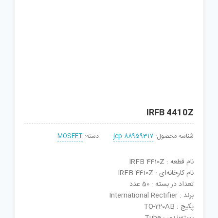
IRFB 4410Z
شناسه محصول:
jep-88959317
دسته:
MOSFET
نام قطعه : IRFB 4410Z
نام کارخانه‌ای : IRFB 4410Z
تعداد در بسته : 50 عدد
برند : International Rectifier
پکیج : TO-220AB
بسته‌بندی : Tube