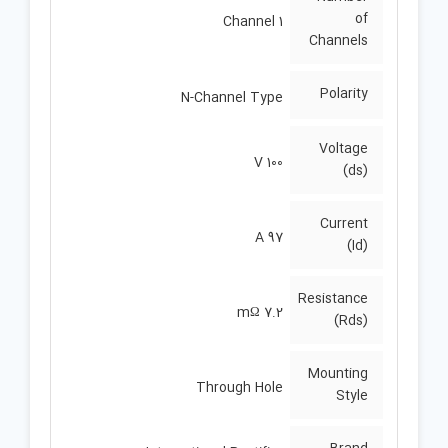
of
1 Channel
Channels
Polarity
N-Channel Type
Voltage
100 V
(ds)
Current
97 A
(Id)
Resistance
7.2 mΩ
(Rds)
Mounting
Through Hole
Style