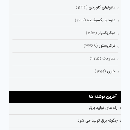
ماژولهای کاربردی
(1644)
دیود و یکسوکننده
(2020)
میکروکنترلر
(352)
ترانزیستور
(3368)
مقاومت
(2195)
خازن
(1651)
آخرین نوشته ها
راه های تولید برق
چگونه برق تولید می شود