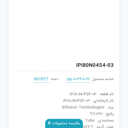
IPI80N04S4-03
شناسه محصول:
jep-80368072
دسته:
MOSFET
نام قطعه : IPI80N04S4-03
نام کارخانه‌ای : IPI80N04S4-03
برند : Infineon Technologies
پکیج : TO-262
بسته‌بندی : Tube
مقایسه محصولات
عنوان گروه : MOSFET