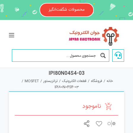
Ski
t
محصولات شگفت‌انگیز
conten
IPI80N04S4-03
خانه
/
فروشگاه
/
قطعات الکترونیک
/
ترانزیستور
/
MOSFET
/
IPI80N04S4-03
ناموجود