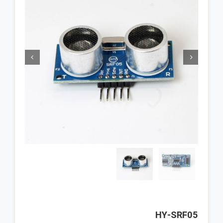


HY-SRF05