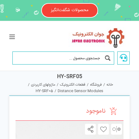
Ski
t
محصولات شگفت‌انگیز
conten
HY-SRF05
خانه
/
فروشگاه
/
قطعات الکترونیک
/
ماژولهای کاربردی
/
HY-SRF05
/
Distance Sensor Modules
ناموجود