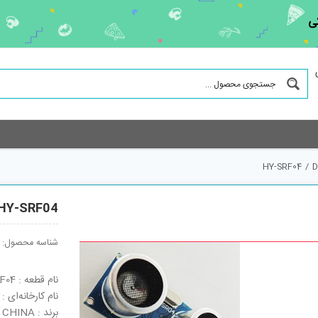
ی
HY-SRF04
/
D
HY-SRF04
شناسه محصول:
نام قطعه : HY-SRF04
نام کارخانه‌ای : HY-SRF04
برند : CHINA