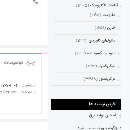
قطعات الکترونیک
(11265)
مقاومت
(2195)
خازن
(1651)
ماژولهای کاربردی
(1644)
دیود و یکسوکننده
(2020)
توضیحات
میکروکنترلر
(352)
ترانزیستور
(3368)
دیتاشیت :
HY-SRF04
توضیحات : Arduino Ultrasonic SensorArduino Ultrasonic Sensor
آخرین نوشته ها
راه های تولید برق
چگونه برق تولید می شود