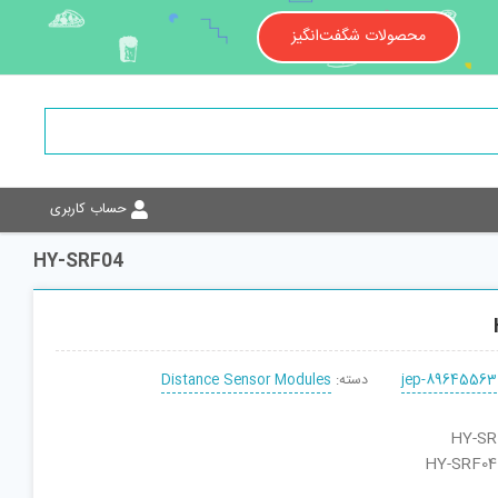
محصولات شگفت‌انگیز
حساب کاربری
HY-SRF04
jep-89645563
دسته:
Distance Sensor Modules