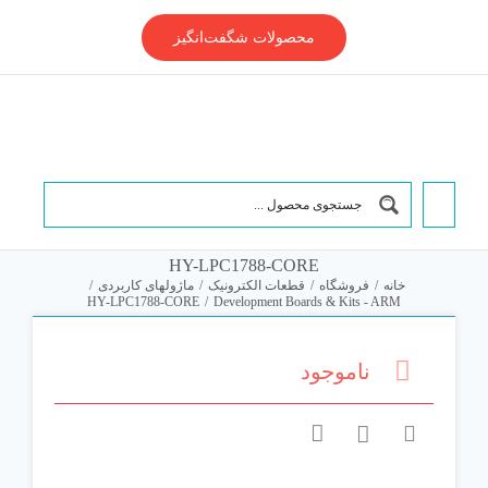
Ski
t
محصولات شگفت‌انگیز
conten
HY-LPC1788-CORE
خانه
/
فروشگاه
/
قطعات الکترونیک
/
ماژولهای کاربردی
/
HY-LPC1788-CORE
/
Development Boards & Kits - ARM
ناموجود