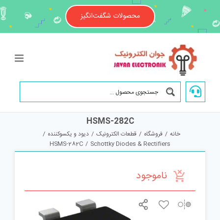
Ski
t
محصولات شگفت‌انگیز
conten
HSMS-282C
خانه
/
فروشگاه
/
قطعات الکترونیک
/
دیود و یکسوکننده
/
HSMS-282C
/
Schottky Diodes & Rectifiers
ناموجود