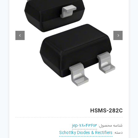


HSMS-282C
شناسه محصول:
jep-78043613
دسته:
Schottky Diodes & Rectifiers