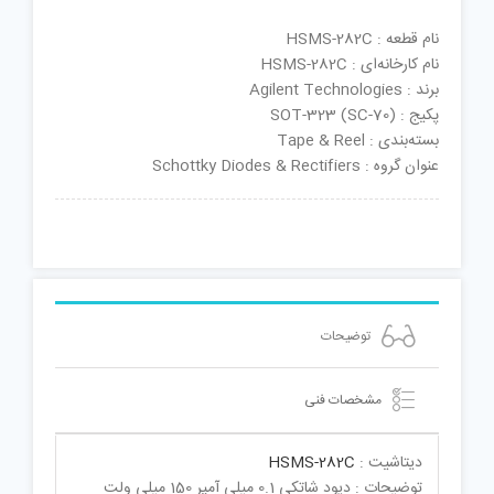
نام قطعه : HSMS-282C
نام کارخانه‌ای : HSMS-282C
برند : Agilent Technologies
پکیج : SOT-323 (SC-70)
بسته‌بندی : Tape & Reel
عنوان گروه : Schottky Diodes & Rectifiers
توضیحات
مشخصات فنی
دیتاشیت :
HSMS-282C
توضیحات : دیود شاتکی 0.1 میلی آمپر 150 میلی ولت