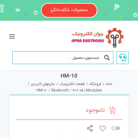
Ski
t
محصولات شگفت‌انگیز
conten
HM-10
خانه
/
فروشگاه
/
قطعات الکترونیک
/
ماژولهای کاربردی
/
HM-10
/
Bluetooth / 802.15.1 Modules
ناموجود