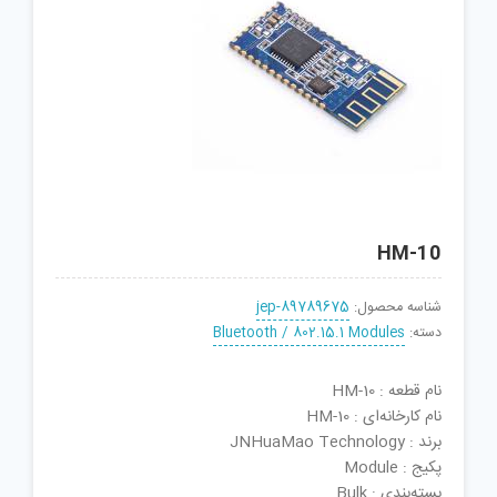
HM-10
شناسه محصول:
jep-89789675
دسته:
Bluetooth / 802.15.1 Modules
نام قطعه : HM-10
نام کارخانه‌ای : HM-10
برند : JNHuaMao Technology
پکیج : Module
بسته‌بندی : Bulk