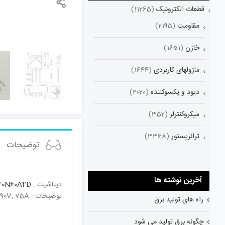
قطعات الکترونیک
(11265)
مقاومت
(2195)
خازن
(1651)
ماژولهای کاربردی
(1644)
دیود و یکسوکننده
(2020)
میکروکنترلر
(352)
ترانزیستور
(3368)
توضیحات
آخرین نوشته ها
دیتاشیت :
0N60A4D
توضیحات : IGBT-600V,75A,625W600V,Smps Series N-Channel Igbt With Anti-Parallel Hyperfast Diode;200kHz Operation at 390V, 75A
راه های تولید برق
چگونه برق تولید می شود