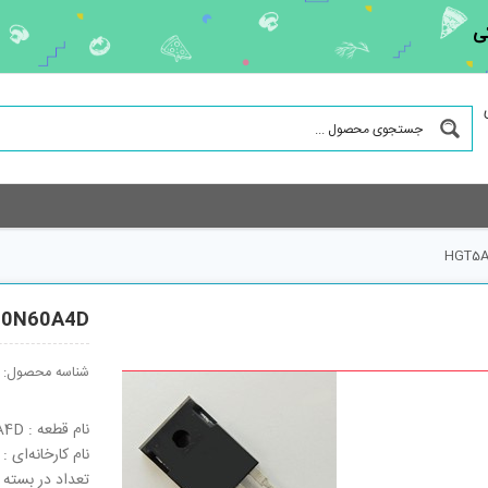
ی
HGT5A
0N60A4D
شناسه محصول:
نام قطعه : HGT5A40N60A4D
نام کارخانه‌ای : HGT5A40N60A4D
تعداد در بسته : 30 ع