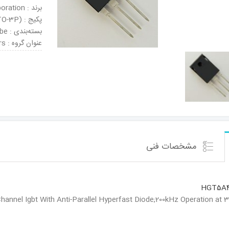
برند : Intersil Corporation
پکیج : TO-247AD (TO-3P)
بسته‌بندی : Tube
عنوان گروه : IGBT Transistors
مشخصات فنی
HGT5A4