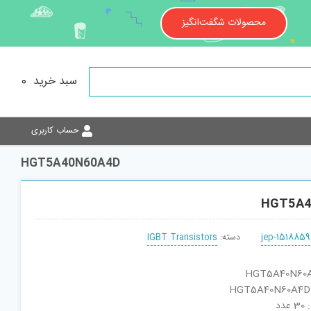
محصولات شگفت‌انگیز
سبد خرید
0
حساب کاربری
HGT5A40N60A4D
HGT5A4
jep-1518859
دسته:
IGBT Transistors
دد