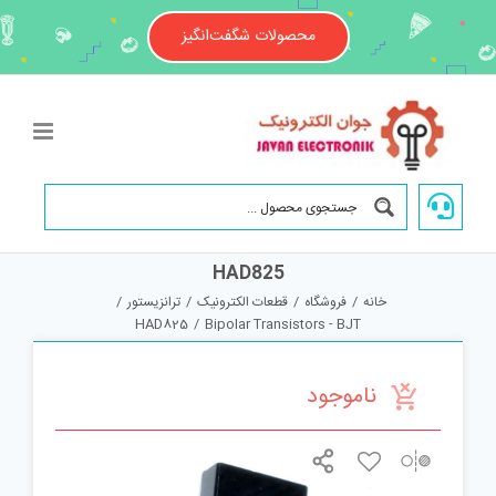
Ski
t
محصولات شگفت‌انگیز
conten
HAD825
خانه
/
فروشگاه
/
قطعات الکترونیک
/
ترانزیستور
/
HAD825
/
Bipolar Transistors - BJT
ناموجود