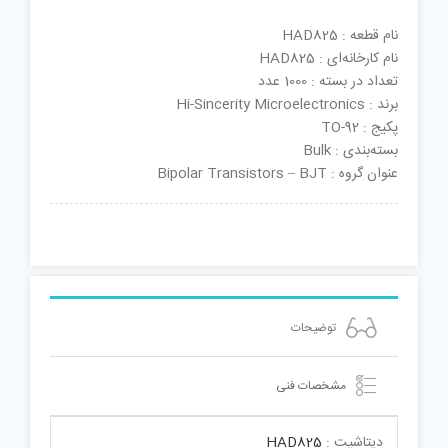
نام قطعه : HAD825
نام کارخانه‌ای : HAD825
تعداد در بسته : 1000 عدد
برند : Hi-Sincerity Microelectronics
پکیج : TO-92
بسته‌بندی : Bulk
عنوان گروه : Bipolar Transistors – BJT
توضیحات
مشخصات فنی
دیتاشیت :
HAD825