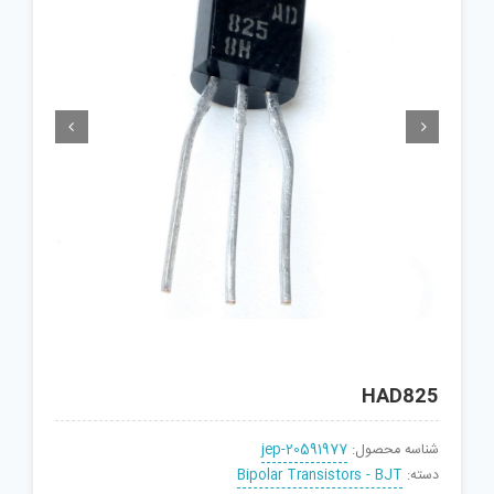


HAD825
شناسه محصول:
jep-20591977
دسته:
Bipolar Transistors - BJT