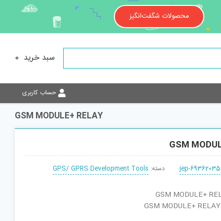
محصولات شگفت‌انگیز
سبد خرید
0
حساب کاربری
GSM MODULE+ RELAY
GSM MODUL
jep-69362035
دسته:
GPS/ GPRS Development Tools