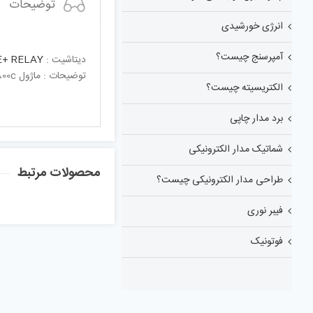
توضیحات
انرژی خورشیدی
آمپرسنج چیست؟
دیتاشیت :
+ RELAY
توضیحات : ماژول sim800c + (رله تک و قاب )
الکتریسیته چیست؟
برد مدار چاپی
شماتیک مدار الکترونیکی
محصولات مرتبط
طراحی مدار الکترونیکی چیست؟
فیبر نوری
فوتونیک