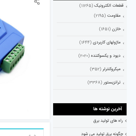
قطعات الکترونیک
(11265)
مقاومت
(2195)
خازن
(1651)
ماژولهای کاربردی
(1644)
دیود و یکسوکننده
(2020)
میکروکنترلر
(352)
ترانزیستور
(3368)
آخرین نوشته ها
راه های تولید برق
چگونه برق تولید می شود