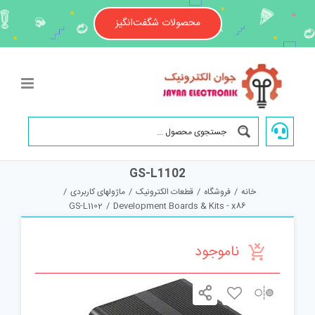
Ski
t
محصولات شگفت‌انگیز
conten
GS-L1102
خانه
/
فروشگاه
/
قطعات الکترونیک
/
ماژولهای کاربردی
/
GS-L1102
/
Development Boards & Kits - x86
ناموجود