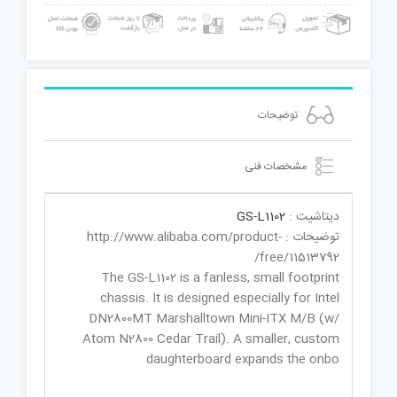
توضیحات
مشخصات فنی
دیتاشیت :
GS-L1102
توضیحات : http://www.alibaba.com/product-
free/11513792/
The GS-L1102 is a fanless, small footprint
chassis. It is designed especially for Intel
DN2800MT Marshalltown Mini-ITX M/B (w/
Atom N2800 Cedar Trail). A smaller, custom
daughterboard expands the onbo