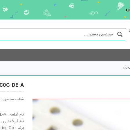
ی
GRM
C0G-DE-A
شناسه محصول:
نام قطعه : GRM03-KIT-C0G-DE-A
نام کارخانه‌ای : GRM03-KIT-C0G-DE-A
برند : Murata Manufacturing Co