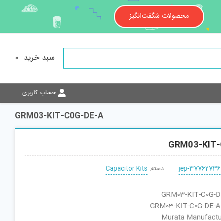
محصولات شگفت‌انگیز
سبد خرید
0
حساب کاربری
GRM03-KIT-C0G-DE-A
GRM03-KIT-
jep-37762736
دسته:
Capacitor Kits