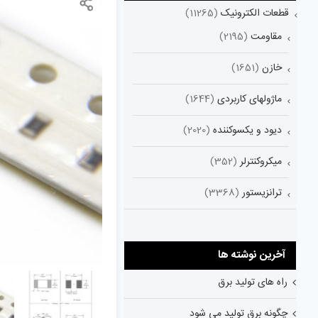
قطعات الکترونیک
(11265)
مقاومت
(2195)
خازن
(1651)
ماژولهای کاربردی
(1644)
دیود و یکسوکننده
(2020)
میکروکنترلر
(352)
ترانزیستور
(3368)
آخرین نوشته ها
راه های تولید برق
چگونه برق تولید می شود