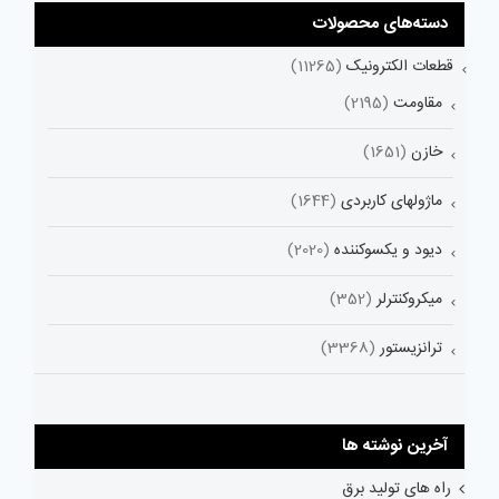
دسته‌های محصولات
قطعات الکترونیک
(11265)
مقاومت
(2195)
خازن
(1651)
ماژولهای کاربردی
(1644)
دیود و یکسوکننده
(2020)
میکروکنترلر
(352)
ترانزیستور
(3368)
آخرین نوشته ها
راه های تولید برق