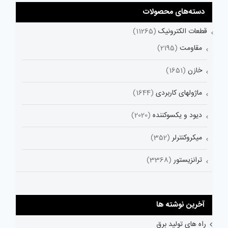
دسته‌های محصولات
قطعات الکترونیک
(11265)
مقاومت
(2195)
خازن
(1651)
ماژولهای کاربردی
(1644)
دیود و یکسوکننده
(2020)
میکروکنترلر
(352)
ترانزیستور
(3368)
آخرین نوشته ها
راه های تولید برق