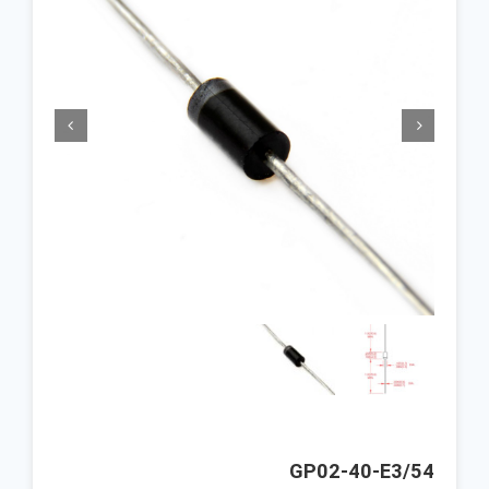


GP02-40-E3/54