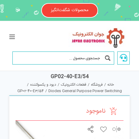
Ski
t
محصولات شگفت‌انگیز
conten
GP02-40-E3/54
خانه
/
فروشگاه
/
قطعات الکترونیک
/
دیود و یکسوکننده
/
GP02-40-E3/54
/
Diodes General Purpose Power Switching
ناموجود