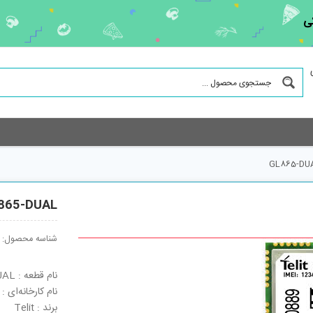
ی
GL865-DU
865-DUAL
شناسه محصول:
نام قطعه : GL865-DUAL
نام کارخانه‌ای : GL865-DUAL
برند : Telit