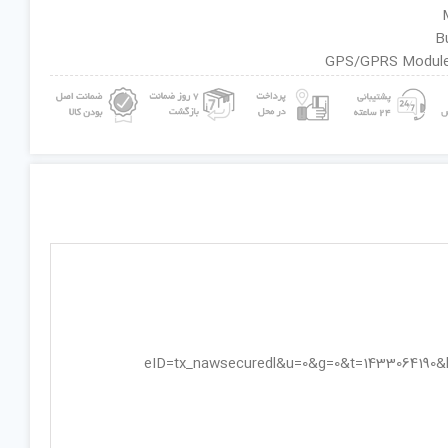
eID=tx_nawsecuredl&u=0&g=0&t=1433064190&