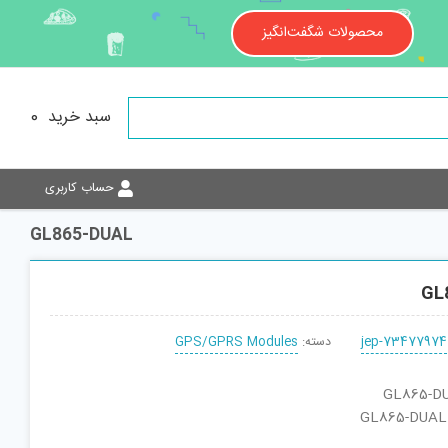
محصولات شگفت‌انگیز
سبد خرید
0
حساب کاربری
GL865-DUAL
GL
jep-73477974
دسته:
GPS/GPRS Modules