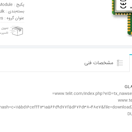
پکیج : Module
بسته‌بندی : Bulk
عنوان گروه : GPS/GPRS Modules
مشخصات فنی
GL
www.te
hash=c0115bd16cefff131a566d9d77f5d676d38048e7&file=download
DU