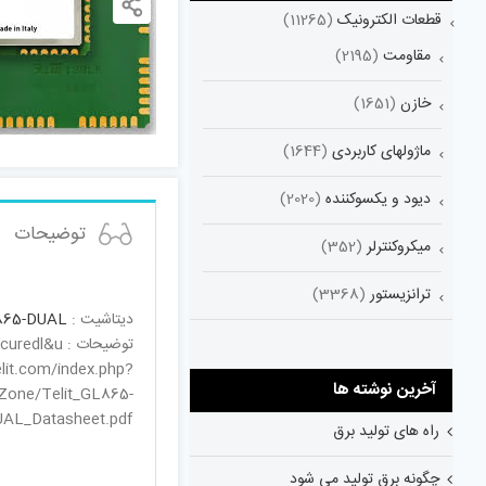
قطعات الکترونیک
(11265)
مقاومت
(2195)
خازن
(1651)
ماژولهای کاربردی
(1644)
دیود و یکسوکننده
(2020)
توضیحات
میکروکنترلر
(352)
ترانزیستور
(3368)
دیتاشیت :
865-DUAL
توضیحات : www.telit.com/index.php?eID=tx_nawsecuredl&u=
lit.com/index.php?
آخرین نوشته ها
Zone/Telit_GL865-
AL_Datasheet.pdf
راه های تولید برق
چگونه برق تولید می شود