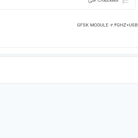
مشخصات فنی
GFSK MODULE -2.4GHZ+US