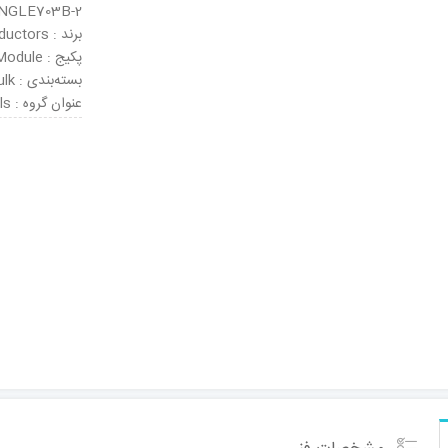
NGLE703B-2
برند : NXP Semiconductors
پکیج : Module
بسته‌بندی : Bulk
عنوان گروه : RF Development Tools