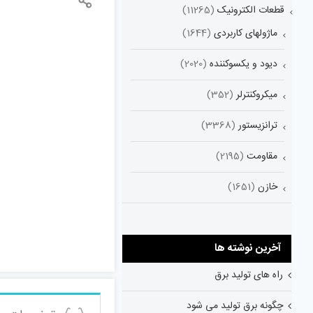
قطعات الکترونیک
(11265)
ماژولهای کاربردی
(1644)
دیود و یکسوکننده
(2020)
میکروکنترلر
(352)
ترانزیستور
(3368)
مقاومت
(2195)
خازن
(1651)
آخرین نوشته ها
راه های تولید برق
چگونه برق تولید می شود